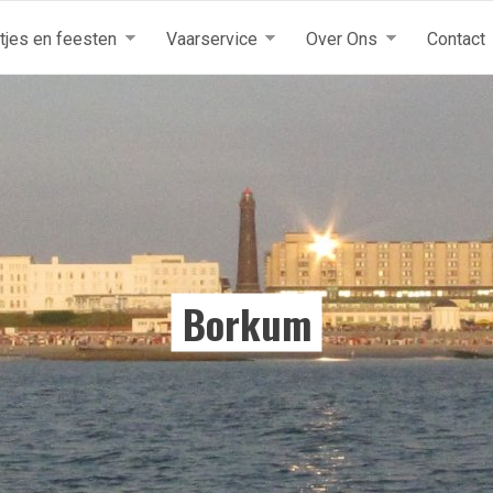
itjes en feesten
Vaarservice
Over Ons
Contact
Borkum