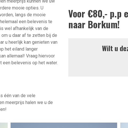
 een meerprijs kunnen we uw
rdere mooie opties. U
Voor €80,- p.p 
 worden, langs de mooie
naar Borkum!
helemaal een belevenis te
is wel afhankelijk van de
 om u daar af te zetten bij de
r u heerlijk kan genieten van
Wilt u d
op het eiland langer
kan allemaal! Vraag hiervoor
 een belevenis op het water.
is één van de vele
en meerprijs halen we u de
den!