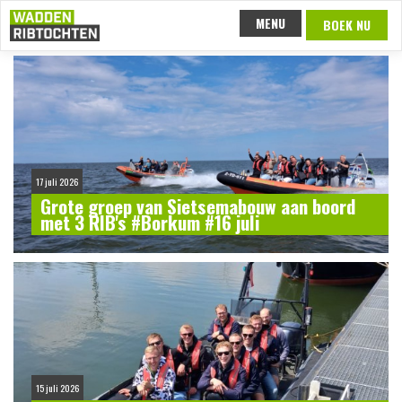
Overslaan en naar de inhoud gaan
MENU
BOEK NU
17 juli 2026
Grote groep van Sietsemabouw aan boord
met 3 RIB's #Borkum #16 juli
15 juli 2026