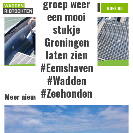
groep weer
Overslaan en naar de inhoud gaan
MENU
BOEK NU
een mooi
stukje
Groningen
laten zien
#Eemshaven
#Wadden
.
#Zeehonden
Meer nieuws