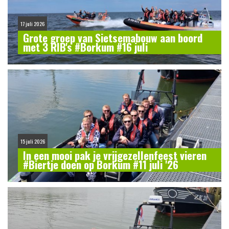
17 juli 2026
Grote groep van Sietsemabouw aan boord
met 3 RIB's #Borkum #16 juli
15 juli 2026
In een mooi pak je vrijgezellenfeest vieren
#Biertje doen op Borkum #11 juli '26