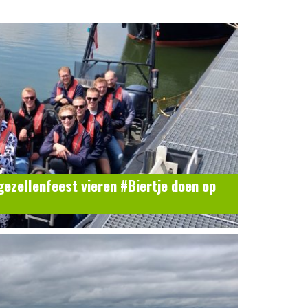
jgezellenfeest vieren #Biertje doen op