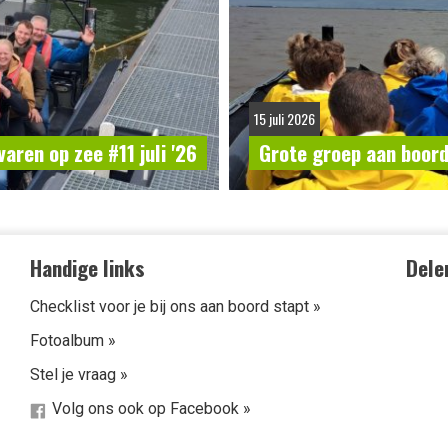
15 juli 2026
aren op zee #11 juli '26
Grote groep aan boord 
Handige links
Dele
Checklist voor je bij ons aan boord stapt »
Fotoalbum »
Stel je vraag »
Volg ons ook op Facebook »