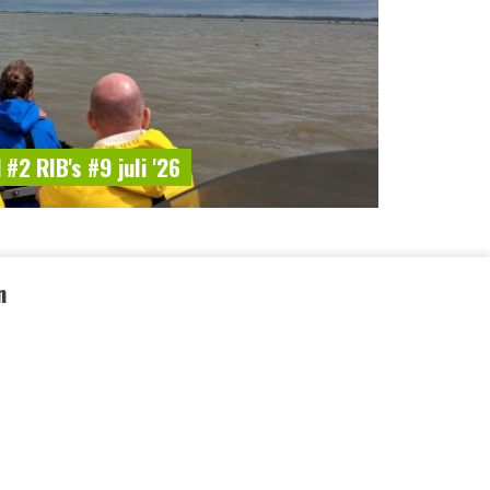
#2 RIB's #9 juli '26
n