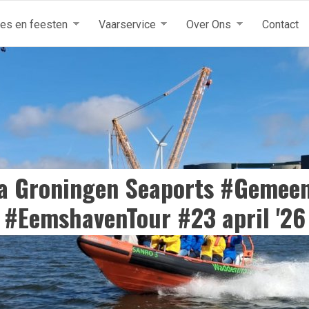
tjes en feesten
Vaarservice
Over Ons
Contact
a Groningen Seaports #Gemee
#EemshavenTour #23 april '26