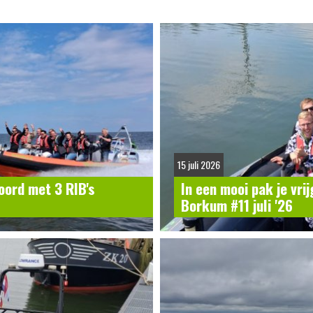
15 juli 2026
oord met 3 RIB's
In een mooi pak je vri
Borkum #11 juli '26