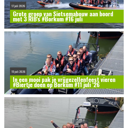
17 juli 2026
Grote groep van Sietsemabouw aan boord
met 3 RIB's #Borkum #16 juli
15 juli 2026
In een mooi pak je vrijgezellenfeest vieren
#Biertje doen op Borkum #11 juli '26