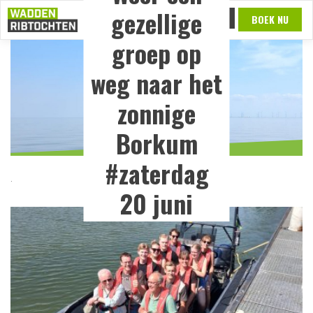
Overslaan en naar de inhoud gaan
gezellige
MENU
BOEK NU
groep op
weg naar het
zonnige
Borkum
#zaterdag
.
20 juni